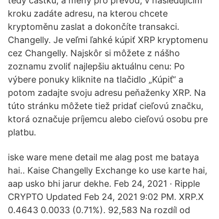
tedy částku, a měny pro převod, v následujícím
kroku zadáte adresu, na kterou chcete
kryptoměnu zaslat a dokončíte transakci.
Changelly. Je veľmi ľahké kúpiť XRP kryptomenu
cez Changelly. Najskôr si môžete z nášho
zoznamu zvoliť najlepšiu aktuálnu cenu: Po
výbere ponuky kliknite na tlačidlo „Kúpiť“ a
potom zadajte svoju adresu peňaženky XRP. Na
túto stránku môžete tiež pridať cieľovú značku,
ktorá označuje príjemcu alebo cieľovú osobu pre
platbu.
iske ware mene detail me alag post me bataya
hai.. Kaise Changelly Exchange ko use karte hai,
aap usko bhi jarur dekhe. Feb 24, 2021 · Ripple
CRYPTO Updated Feb 24, 2021 9:02 PM. XRP.X
0.4643 0.0033 (0.71%). 92,583 Na rozdíl od