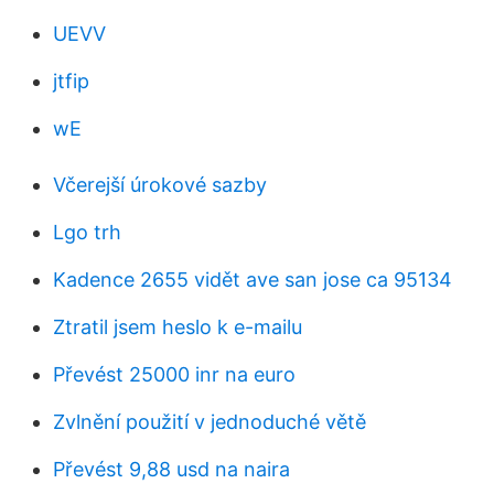
UEVV
jtfip
wE
Včerejší úrokové sazby
Lgo trh
Kadence 2655 vidět ave san jose ca 95134
Ztratil jsem heslo k e-mailu
Převést 25000 inr na euro
Zvlnění použití v jednoduché větě
Převést 9,88 usd na naira