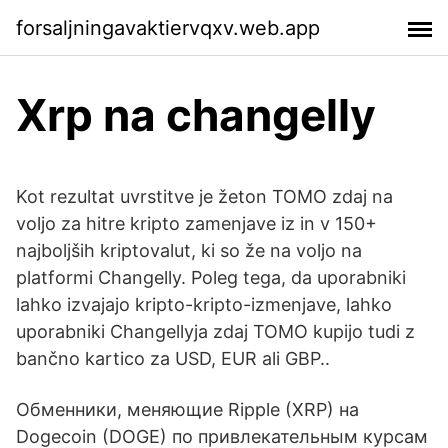
forsaljningavaktiervqxv.web.app
Xrp na changelly
Kot rezultat uvrstitve je žeton TOMO zdaj na
voljo za hitre kripto zamenjave iz in v 150+
najboljših kriptovalut, ki so že na voljo na
platformi Changelly. Poleg tega, da uporabniki
lahko izvajajo kripto-kripto-izmenjave, lahko
uporabniki Changellyja zdaj TOMO kupijo tudi z
bančno kartico za USD, EUR ali GBP..
Обменники, меняющие Ripple (XRP) на
Dogecoin (DOGE) по привлекательным курсам