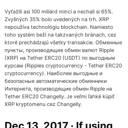
Vyťažili asi 100 miliárd mincí a nechali si 65%.
Zvyšných 35% bolo uvedených na trh. XRP
nepoužíva technológiu blockchain. Namiesto
toho systém beží na takzvaných bránach, cez
ktoré prechádzajú všetky transakcie. Обменные
пункты, производящие обмен валют Ripple
(XRP) на Tether ERC20 (USDT) по выгодным
курсам (Ripples cryptocurrency - Tether ERC20
cryptocurrency). Наиболее выгодные и
безопасные автоматические обменники
Интернета, производящие обмен Ripple на
Tether ERC20 Changelly. Je veľmi ľahké kúpiť
XRP kryptomenu cez Changelly.
Dec 13, 2017 · If using