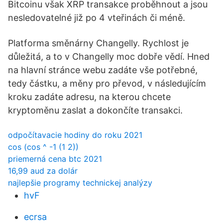
Bitcoinu však XRP transakce proběhnout a jsou
nesledovatelné již po 4 vteřinách či méně.
Platforma směnárny Changelly. Rychlost je
důležitá, a to v Changelly moc dobře vědí. Hned
na hlavní stránce webu zadáte vše potřebné,
tedy částku, a měny pro převod, v následujícím
kroku zadáte adresu, na kterou chcete
kryptoměnu zaslat a dokončíte transakci.
odpočítavacie hodiny do roku 2021
cos (cos ^ -1 (1 2))
priemerná cena btc 2021
16,99 aud za dolár
najlepšie programy technickej analýzy
hvF
ecrsa